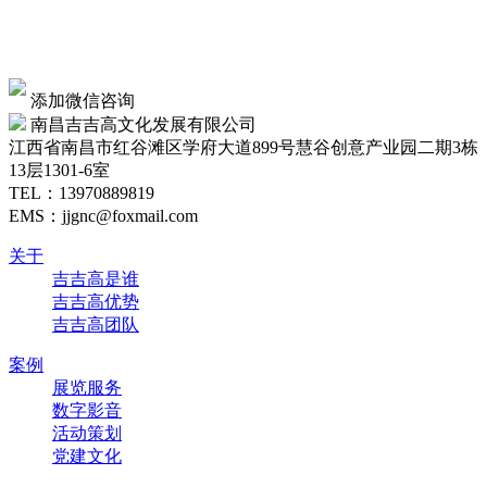
添加微信咨询
南昌吉吉高文化发展有限公司
江西省南昌市红谷滩区学府大道899号慧谷创意产业园二期3栋
13层1301-6室
TEL：
13970889819
EMS：jjgnc@foxmail.com
关于
吉吉高是谁
吉吉高优势
吉吉高团队
案例
展览服务
数字影音
活动策划
党建文化