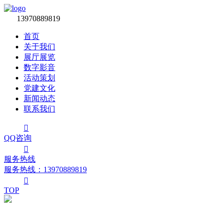

13970889819
首页
关于我们
展厅展览
数字影音
活动策划
党建文化
新闻动态
联系我们

QQ咨询

服务热线
服务热线：‭13970889819

TOP