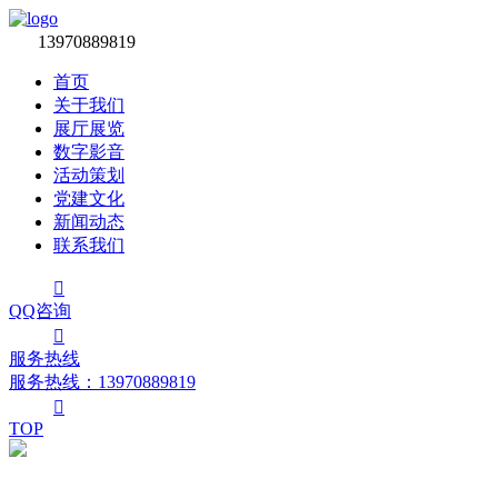

13970889819
首页
关于我们
展厅展览
数字影音
活动策划
党建文化
新闻动态
联系我们

QQ咨询

服务热线
服务热线：‭13970889819

TOP