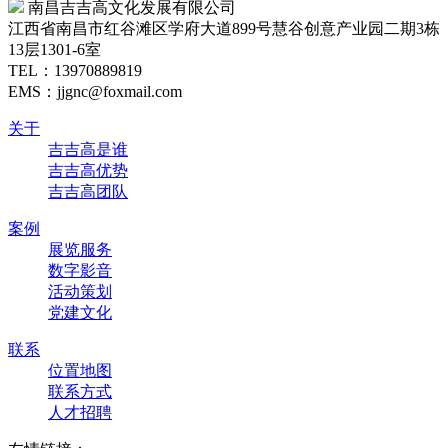
南昌吉吉高文化发展有限公司
江西省南昌市红谷滩区学府大道899号慧谷创意产业园二期3栋
13层1301-6室
TEL：
13970889819
EMS：jjgnc@foxmail.com
关于
吉吉高是谁
吉吉高优势
吉吉高团队
案例
展览服务
数字影音
活动策划
党建文化
联系
位置地图
联系方式
人才招聘