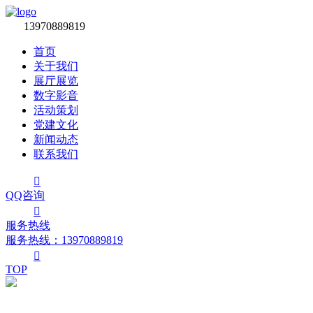

13970889819
首页
关于我们
展厅展览
数字影音
活动策划
党建文化
新闻动态
联系我们

QQ咨询

服务热线
服务热线：‭13970889819

TOP