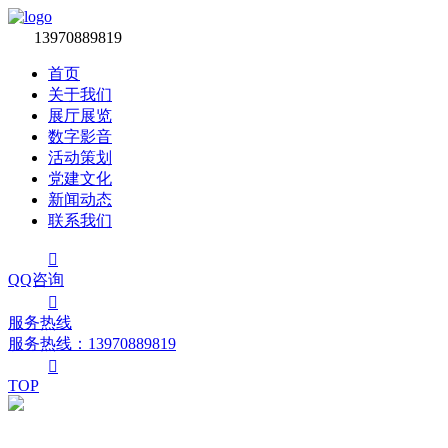

13970889819
首页
关于我们
展厅展览
数字影音
活动策划
党建文化
新闻动态
联系我们

QQ咨询

服务热线
服务热线：‭13970889819

TOP