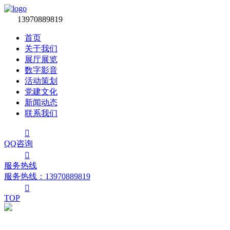

13970889819
首页
关于我们
展厅展览
数字影音
活动策划
党建文化
新闻动态
联系我们

QQ咨询

服务热线
服务热线：‭13970889819

TOP