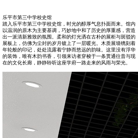
乐平市第三中学校史馆
踏入乐平市第三中学校史馆，时光的醇厚气息扑面而来。馆内
以温润的原木为主要基调，巧妙地中和了历史的厚重感，营造
出一派清新雅致的氛围。柔和的灯光洒在古朴的展柜与斑驳的
展板上，仿佛为尘封的岁月镀上了一层暖光。木质展墙镌刻着
年轮般的印记，处处流露着宁静而悠远的韵味。这里没有浮华
的装饰，唯有木韵书香，引领来访者穿梭于一条贯通往昔与现
在的文化长廊，静静聆听这座学府一路走来的风雨与荣光。