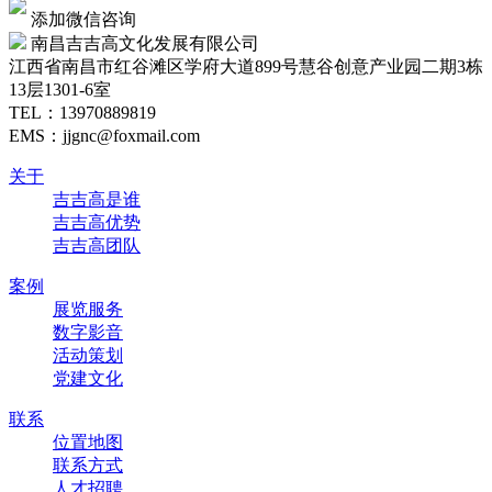
添加微信咨询
南昌吉吉高文化发展有限公司
江西省南昌市红谷滩区学府大道899号慧谷创意产业园二期3栋
13层1301-6室
TEL：
13970889819
EMS：jjgnc@foxmail.com
关于
吉吉高是谁
吉吉高优势
吉吉高团队
案例
展览服务
数字影音
活动策划
党建文化
联系
位置地图
联系方式
人才招聘