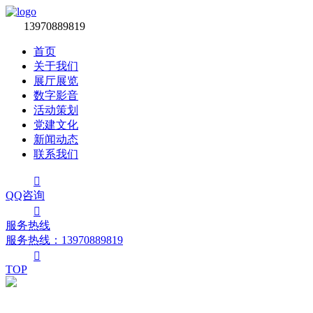

13970889819
首页
关于我们
展厅展览
数字影音
活动策划
党建文化
新闻动态
联系我们

QQ咨询

服务热线
服务热线：‭13970889819

TOP