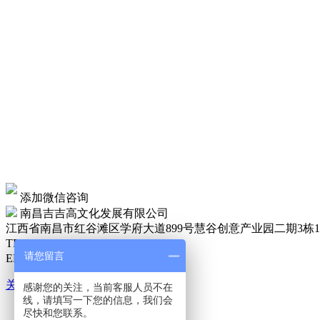
添加微信咨询
南昌吉吉高文化发展有限公司
江西省南昌市红谷滩区学府大道899号慧谷创意产业园二期3栋13层
TEL：
13970889819
请您留言
EMS：jjgnc@foxmail.com
关于
感谢您的关注，当前客服人员不在
吉吉高是谁
线，请填写一下您的信息，我们会
尽快和您联系。
吉吉高优势