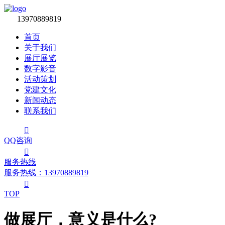

13970889819
首页
关于我们
展厅展览
数字影音
活动策划
党建文化
新闻动态
联系我们

QQ咨询

服务热线
服务热线：‭13970889819

TOP
做展厅，意义是什么?