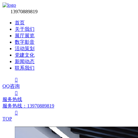

13970889819
首页
关于我们
展厅展览
数字影音
活动策划
党建文化
新闻动态
联系我们

QQ咨询

服务热线
服务热线：‭13970889819

TOP