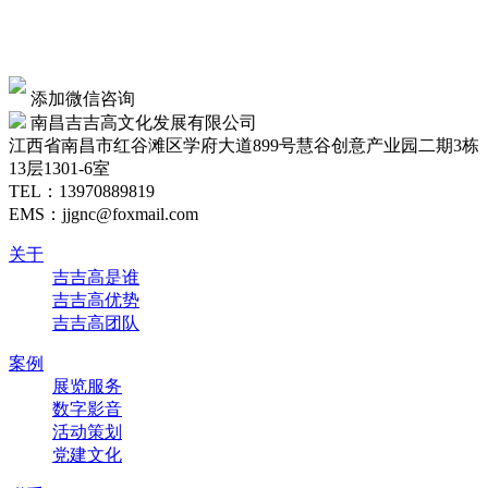
添加微信咨询
南昌吉吉高文化发展有限公司
江西省南昌市红谷滩区学府大道899号慧谷创意产业园二期3栋
13层1301-6室
TEL：
13970889819
EMS：jjgnc@foxmail.com
关于
吉吉高是谁
吉吉高优势
吉吉高团队
案例
展览服务
数字影音
活动策划
党建文化